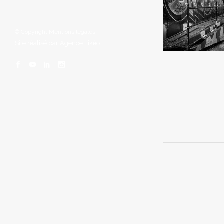
© Copyright
Mentions légales
Site réalisé par
Agence Tikéo