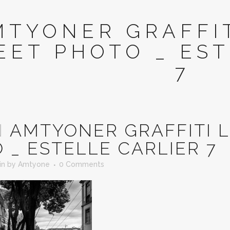
MTYONER GRAFFI
EET PHOTO _ EST
7
N
AMTYONER GRAFFITI L
 _ ESTELLE CARLIER 7
in
by
Amtyone
0 Comments