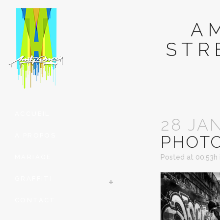
A
STR
ACCUEIL
28 JA
À PROPOS
PHOTO
MARIAGE
Posted at 00:53h
GRAFFITI
CONTACT