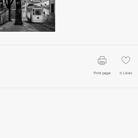
Print page
0
Likes