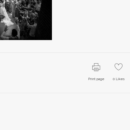
Print page
0
Likes