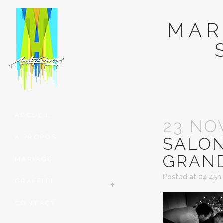
MAR
ACCUEIL
23 NO
À PROPOS
SALON
GRAND
MARIAGE
Posted at 04:45h
GRAFFITI
CONTACT