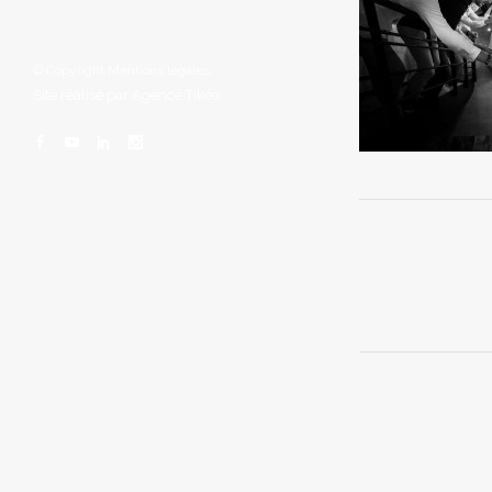
© Copyright
Mentions légales
Site réalisé par
Agence Tikéo