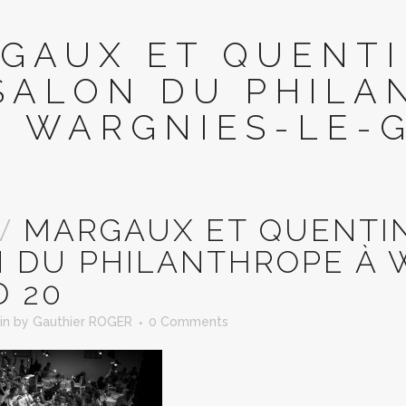
GAUX ET QUENTI
SALON DU PHILA
WARGNIES-LE-
V
MARGAUX ET QUENTIN
 DU PHILANTHROPE À 
 20
in
by
Gauthier ROGER
0 Comments