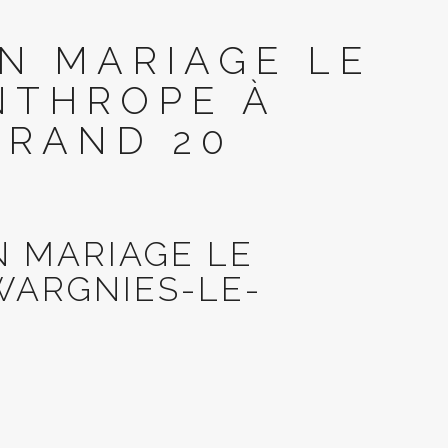
N MARIAGE LE
NTHROPE À
GRAND 20
 MARIAGE LE
WARGNIES-LE-