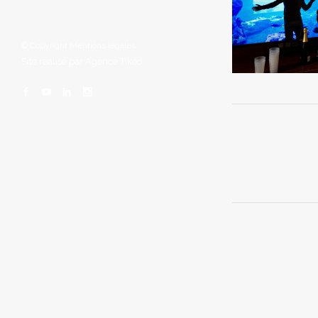
© Copyright
Mentions légales
Site réalisé par
Agence Tikéo