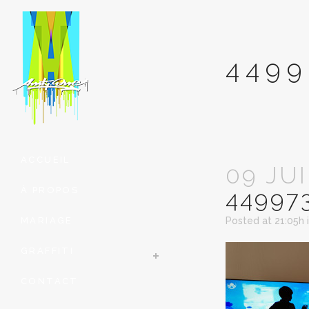
4499
ACCUEIL
09 JUI
À PROPOS
44997
MARIAGE
Posted at 21:05h
GRAFFITI
CONTACT