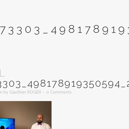
73303_498178919
L
3303_498178919350594_
in
by
Gauthier ROGER
0 Comments