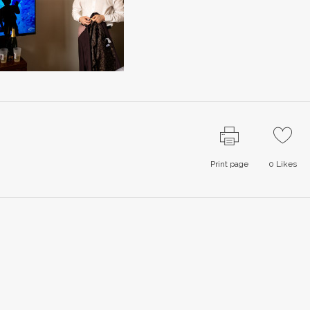
Print page
0
Likes