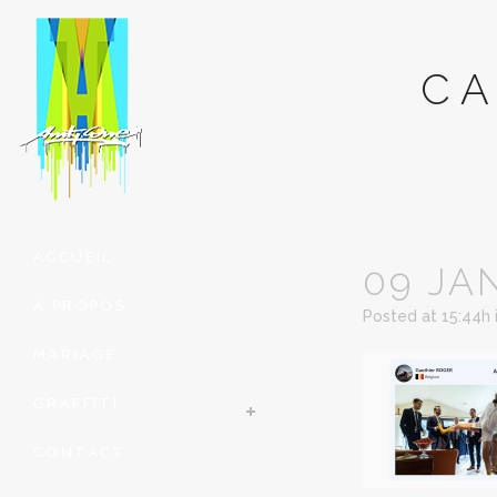
CA
ACCUEIL
09 JA
À PROPOS
Posted at 15:44h
MARIAGE
GRAFFITI
CONTACT