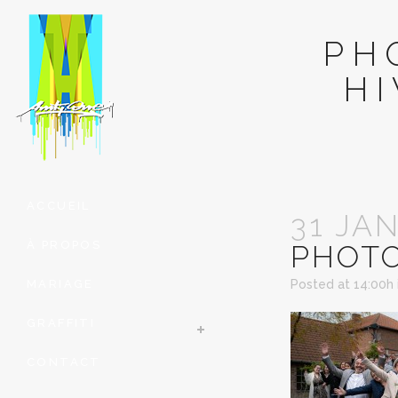
PH
H
ACCUEIL
31 JA
À PROPOS
PHOT
MARIAGE
Posted at 14:00h
GRAFFITI
CONTACT