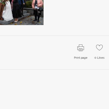
Print page
0
Likes