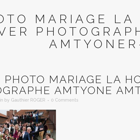
OTO MARIAGE LA
IVER PHOTOGRAP
AMTYONER
N
PHOTO MARIAGE LA H
OGRAPHE AMTYONE AMT
in
by
Gauthier ROGER
0 Comments