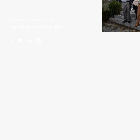
© Copyright
Mentions légales
Site réalisé par
Agence Tikéo