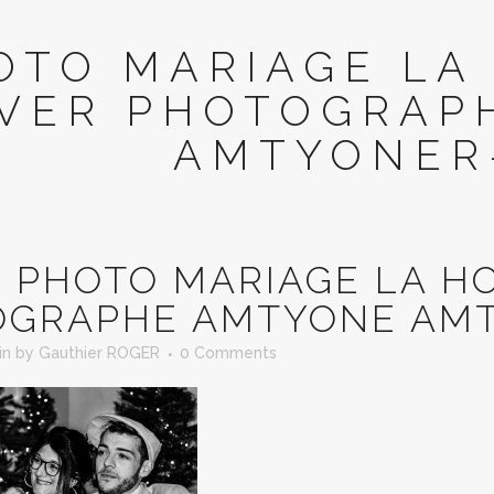
OTO MARIAGE LA
IVER PHOTOGRAP
AMTYONER
N
PHOTO MARIAGE LA H
OGRAPHE AMTYONE AMT
in
by
Gauthier ROGER
0 Comments