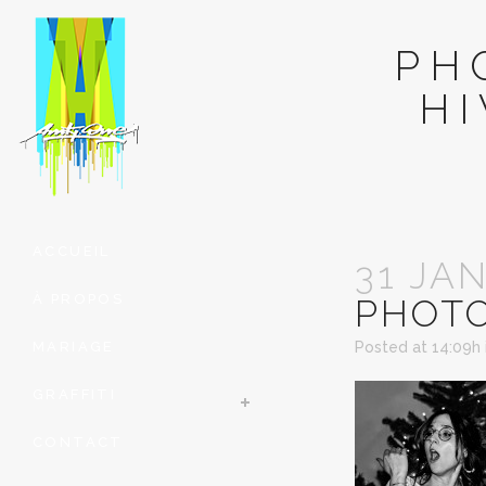
PH
H
ACCUEIL
31 JA
À PROPOS
PHOT
MARIAGE
Posted at 14:09h
GRAFFITI
CONTACT