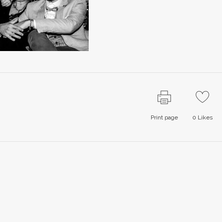
Print page
0
Likes