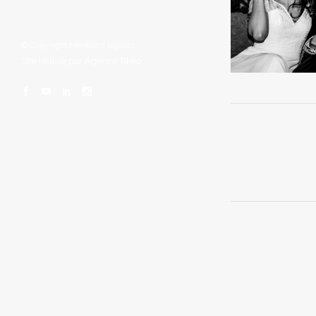
© Copyright
Mentions légales
Site réalisé par
Agence Tikéo