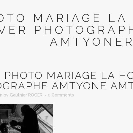
OTO MARIAGE LA
IVER PHOTOGRAP
AMTYONER
N
PHOTO MARIAGE LA H
OGRAPHE AMTYONE AMT
in
by
Gauthier ROGER
0 Comments