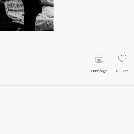
Print page
0
Likes