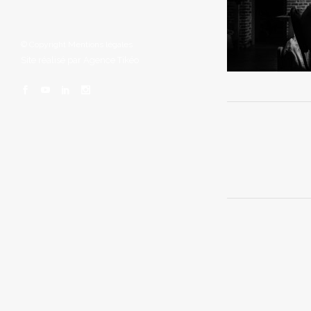
© Copyright
Mentions légales
Site réalisé par
Agence Tikéo