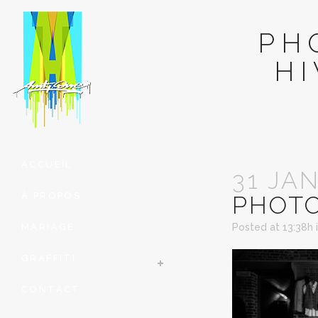
PH
H
ACCUEIL
31 JA
À PROPOS
PHOT
MARIAGE
Posted at 13:38h
GRAFFITI
CONTACT