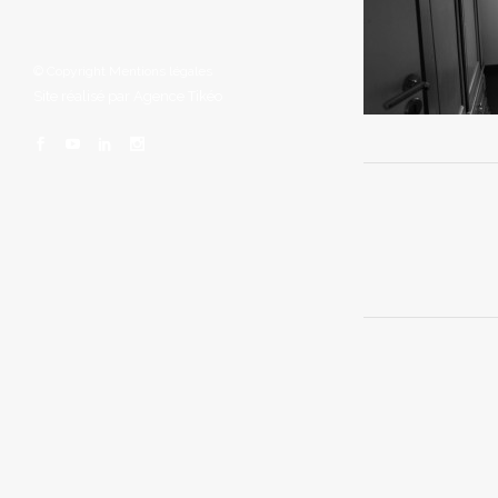
© Copyright
Mentions légales
Site réalisé par
Agence Tikéo