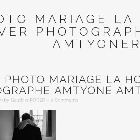
OTO MARIAGE LA
IVER PHOTOGRAP
AMTYONER
N
PHOTO MARIAGE LA H
OGRAPHE AMTYONE AMT
in
by
Gauthier ROGER
0 Comments