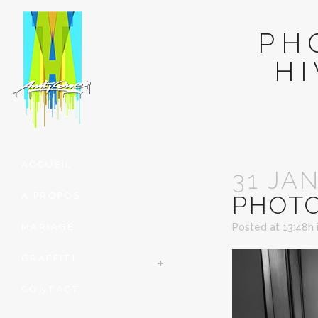
PH
H
ACCUEIL
31 JA
À PROPOS
PHOT
MARIAGE
Posted at 13:48h
GRAFFITI
CONTACT