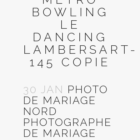
BOWLING
LE
DANCING
LAMBERSART-
145 COPIE
30 JAN
PHOTO
DE MARIAGE
NORD
PHOTOGRAPHE
DE MARIAGE