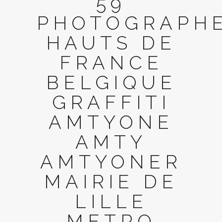
59
PHOTOGRAPH
HAUTS DE
FRANCE
BELGIQUE
GRAFFITI
AMTYONE
AMTY
AMTYONER
MAIRIE DE
LILLE
METRO