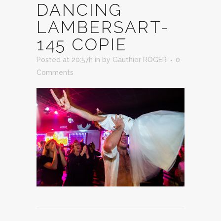
DANCING
LAMBERSART-
145 COPIE
Posted at 20:57h
in
by
Gauthier ROGER
0
Comments