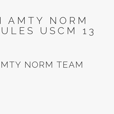
TI AMTY NORM
OULES USCM 13
 AMTY NORM TEAM