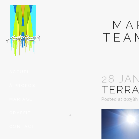
MA
TEA
ACCUEIL
28 JA
À PROPOS
TERRA
MARIAGE
Posted at 00:58h
GRAFFITI
CONTACT