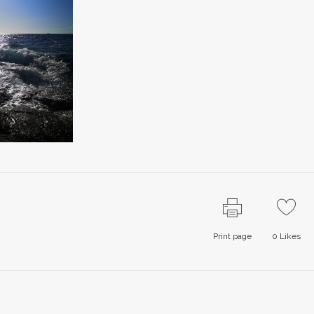
Print page
0
Likes