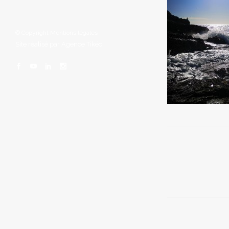
© Copyright
Mentions légales
Site réalisé par
Agence Tikéo