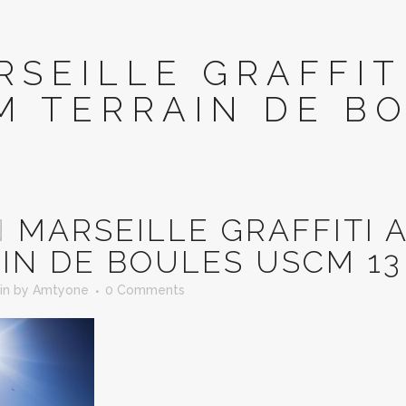
RSEILLE GRAFFI
M TERRAIN DE B
N
MARSEILLE GRAFFITI
IN DE BOULES USCM 13
in
by
Amtyone
0 Comments