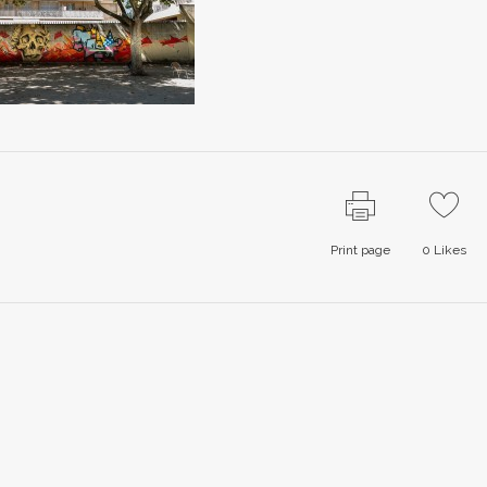
Print page
0
Likes