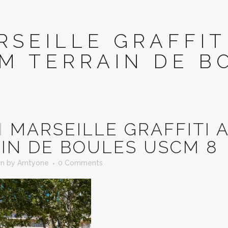
RSEILLE GRAFFI
M TERRAIN DE B
N
MARSEILLE GRAFFITI
IN DE BOULES USCM 8
in
by
Amtyone
0 Comments