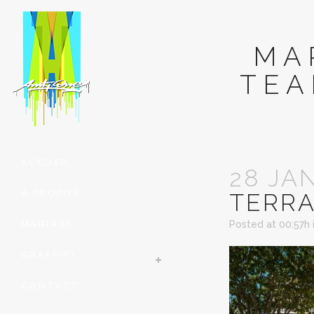
MA
TEA
ACCUEIL
28 JA
À PROPOS
TERRA
MARIAGE
Posted at 00:57h
GRAFFITI
CONTACT