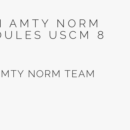
TI AMTY NORM
OULES USCM 8
 AMTY NORM TEAM