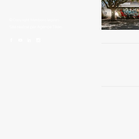
© Copyright
Mentions légales
Site réalisé par
Agence Tikéo