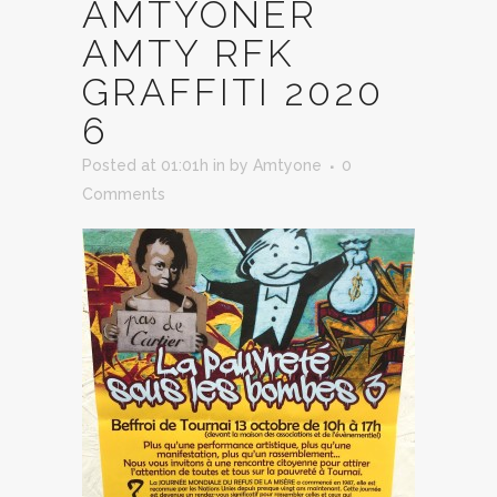
AMTYONER
AMTY RFK
GRAFFITI 2020
6
Posted at 01:01h
in
by
Amtyone
0
Comments