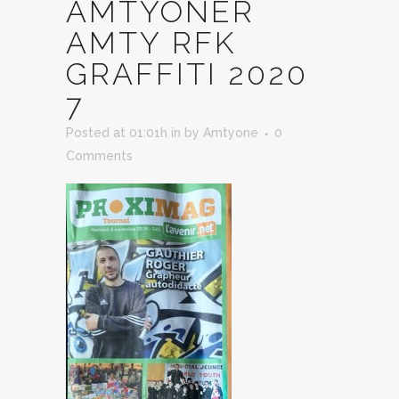
AMTYONER
AMTY RFK
GRAFFITI 2020
7
Posted at 01:01h
in
by
Amtyone
0
Comments