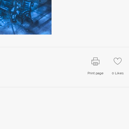
Print page
0
Likes