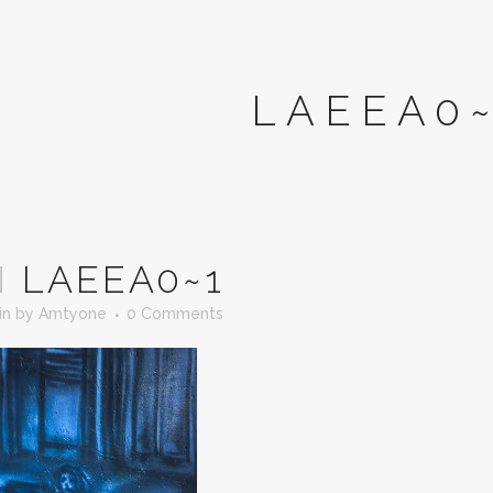
LAEEA0
N
LAEEA0~1
in
by
Amtyone
0 Comments