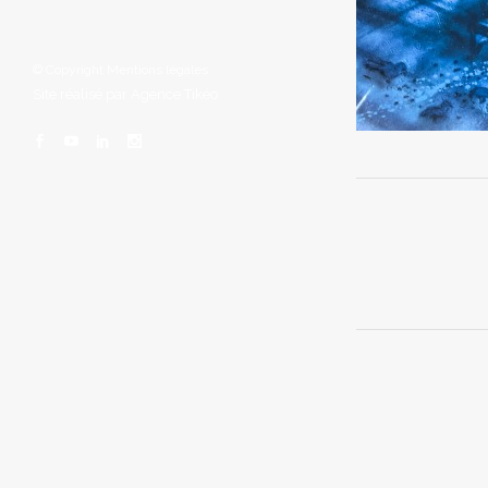
© Copyright
Mentions légales
Site réalisé par
Agence Tikéo