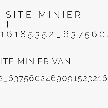
 SITE MINIER
GH
16185352_637560
ITE MINIER VAN
2_637560246909152321