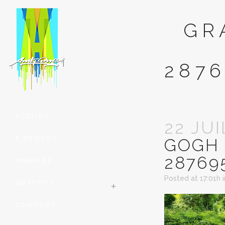
GR
2876
ACCUEIL
22 JUI
À PROPOS
GOGH
28769
MARIAGE
Posted at 17:01h
GRAFFITI
CONTACT