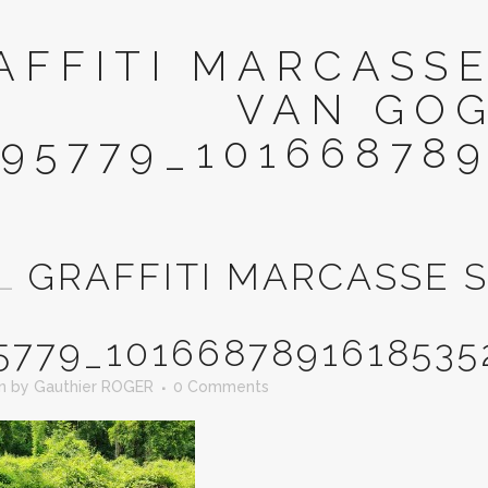
AFFITI MARCASSE
VAN GO
95779_101668789
L
GRAFFITI MARCASSE S
5779_1016687891618535
in
by
Gauthier ROGER
0 Comments