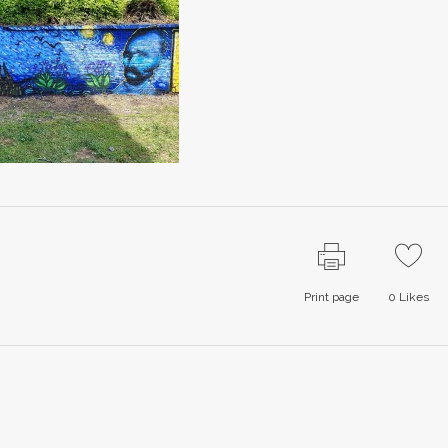
Print page
0
Likes