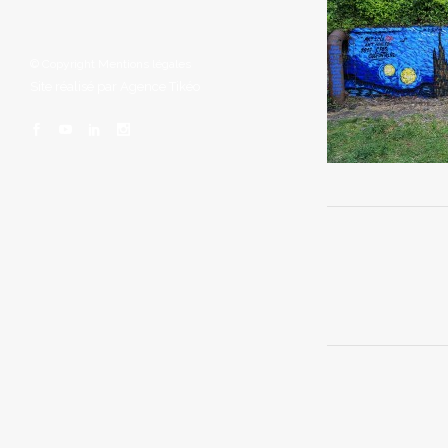
© Copyright
Mentions légales
Site réalisé par
Agence Tikéo