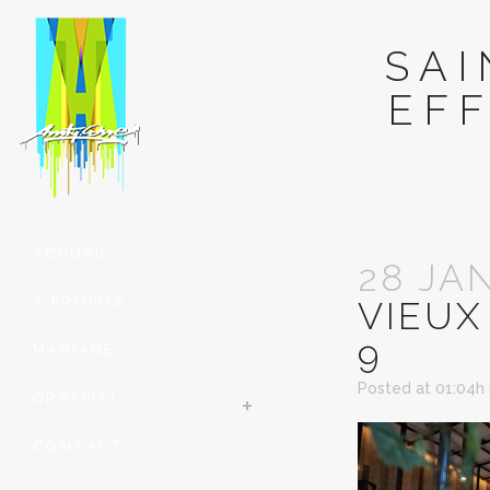
SA
EF
ACCUEIL
28 JA
À PROPOS
VIEUX
9
MARIAGE
Posted at 01:04h
GRAFFITI
CONTACT