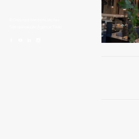
© Copyright
Mentions légales
Site réalisé par
Agence Tikéo