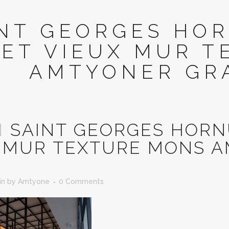
INT GEORGES HO
FET VIEUX MUR 
AMTYONER GRA
N
SAINT GEORGES HORN
 MUR TEXTURE MONS A
in
by
Amtyone
0 Comments