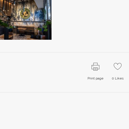
Print page
0
Likes