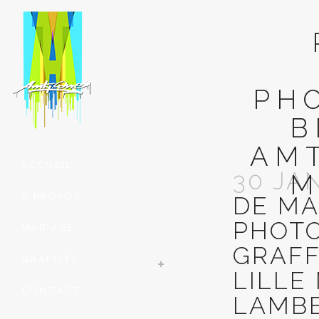
PH
B
AMT
ACCUEIL
30 JA
M
À PROPOS
DE MA
PHOTO
MARIAGE
GRAFF
GRAFFITI
LILLE
CONTACT
LAMBE