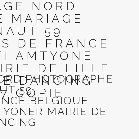
AGE NORD
E MARIAGE
NAUT 59
S DE FRANCE
TI AMTYONE
RIE DE LILLE
NORD PHOTOGRAPHE
LE DANCING
UT 59
7 COPIE
ANCE BELGIQUE
TYONER MAIRIE DE
ANCING