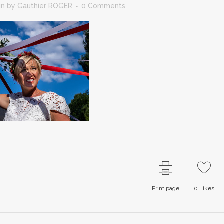
in
by
Gauthier ROGER
0 Comments
Print page
0
Likes