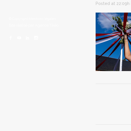
Posted at 22:09h
© Copyright
Mentions légales
Site réalisé par
Agence Tikéo