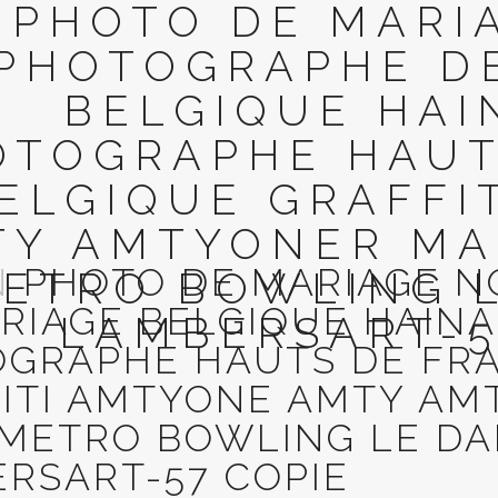
PHOTO DE MARI
PHOTOGRAPHE D
BELGIQUE HAI
OTOGRAPHE HAUT
ELGIQUE GRAFFI
Y AMTYONER MAI
N
PHOTO DE MARIAGE 
ETRO BOWLING 
RIAGE BELGIQUE HAINA
LAMBERSART-5
GRAPHE HAUTS DE FR
ITI AMTYONE AMTY AM
 METRO BOWLING LE D
RSART-57 COPIE