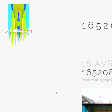
1652
ACCUEIL
18 AV
À PROPOS
16520
MARIAGE
Posted at 13:29h
GRAFFITI
CONTACT