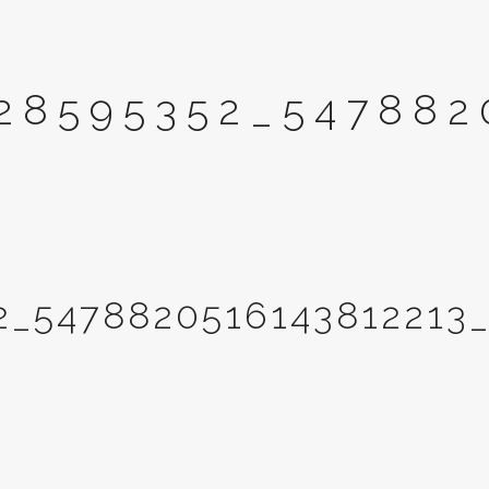
28595352_547882
2_5478820516143812213