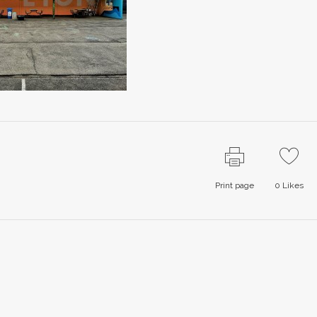
Print page
0
Likes