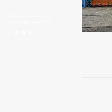
© Copyright
Mentions légales
Site réalisé par
Agence Tikéo