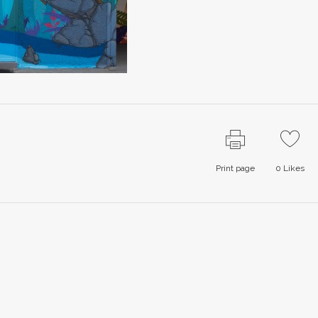
Print page
0
Likes