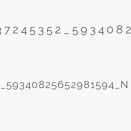
37245352_593408
2_59340825652981594_N