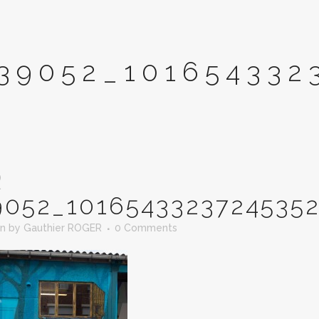
39052_101654332
R
9052_1016543323724535
in
by
Gauthier ROGER
0 Comments