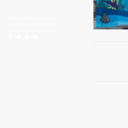
© Copyright
Mentions légales
Site réalisé par
Agence Tikéo