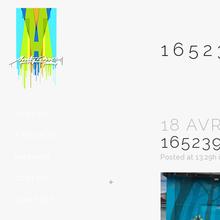
1652
ACCUEIL
18 AV
À PROPOS
16523
MARIAGE
Posted at 13:29h
GRAFFITI
CONTACT