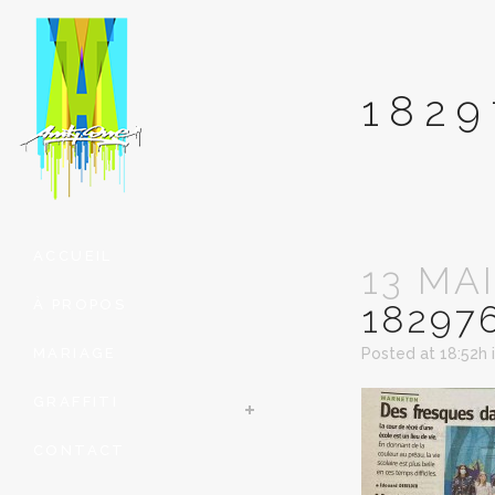
1829
ACCUEIL
13 MAI
À PROPOS
18297
MARIAGE
Posted at 18:52h
GRAFFITI
CONTACT