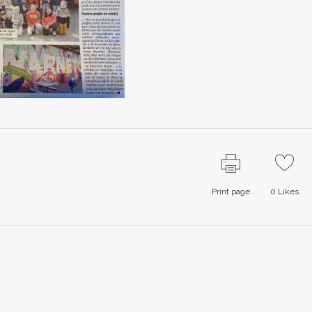
Print page
0
Likes