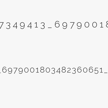
07349413_697900
_6979001803482360651