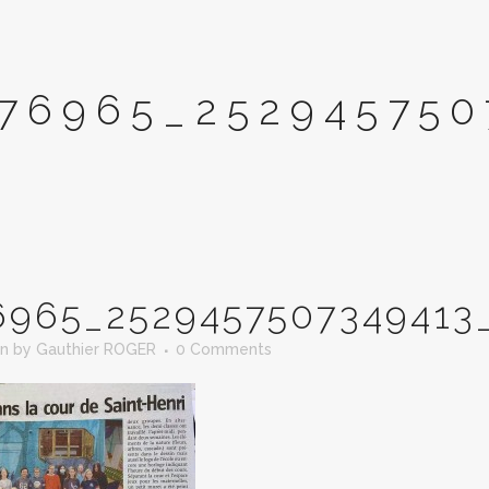
76965_25294575
6965_2529457507349413
in
by
Gauthier ROGER
0 Comments