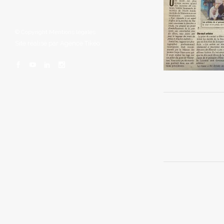
© Copyright
Mentions légales
Site réalisé par
Agence Tikéo