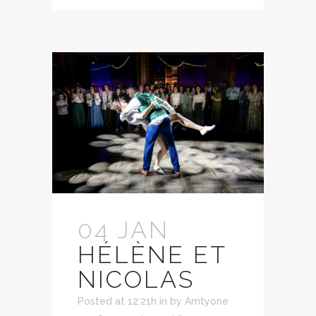
04 JAN
HÉLÈNE ET
NICOLAS
Posted at 12:21h
in
by
Amtyone