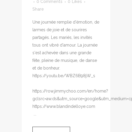
0 Comments
0
Likes
Share
Une journée remplie d'émotion, de
larmes de joie et de sourires
partagés. Les mariés, les invités
tous ont vibré d'amour. La journée
s'est achevée dans une grande
fête, pleine de musique, de danse
et de bonheur.
https://youtu.be/WBZ6B98jW_s
https://row.jimmychoo.com/en/home?
gclsrc=aw.ds&utm_source=google&utm_medium=c
https://www.blandindelloye.com
...