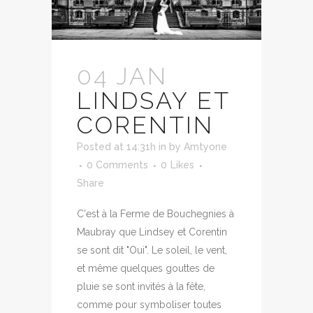
04 JAN
LINDSAY ET
CORENTIN
Posted at 14:31h
in
by
Amtyone
0 Comments
0
Likes
Share
C'est à la Ferme de Bouchegnies à
Maubray que Lindsey et Corentin
se sont dit "Oui". Le soleil, le vent,
et même quelques gouttes de
pluie se sont invités à la fête,
comme pour symboliser toutes