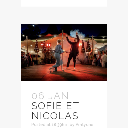
06 JAN
SOFIE ET
NICOLAS
Posted at 18:39h
in
by
Amtyone