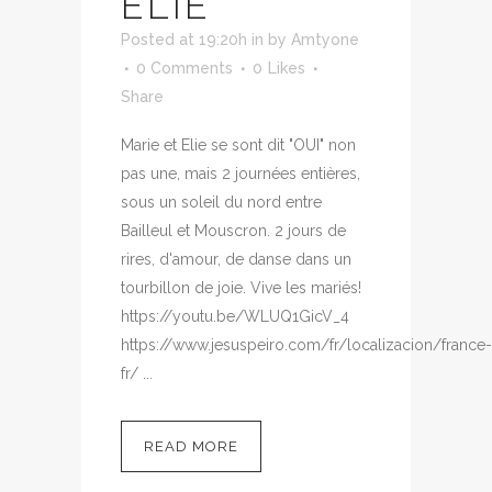
ELIE
Posted at 19:20h
in
by
Amtyone
0 Comments
0
Likes
Share
Marie et Elie se sont dit "OUI" non
pas une, mais 2 journées entières,
sous un soleil du nord entre
Bailleul et Mouscron. 2 jours de
rires, d'amour, de danse dans un
tourbillon de joie. Vive les mariés!
https://youtu.be/WLUQ1GicV_4
https://www.jesuspeiro.com/fr/localizacion/france-
fr/ ...
READ MORE