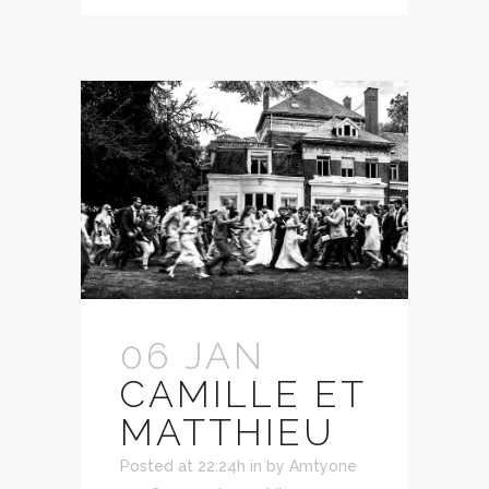
06 JAN
CAMILLE ET
MATTHIEU
Posted at 22:24h
in
by
Amtyone