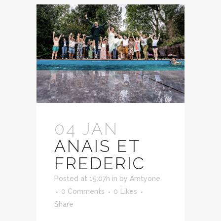
04 JAN
ANAIS ET
FREDERIC
Posted at 15:07h
in
by
Amtyone
0 Comments
0
Likes
Share