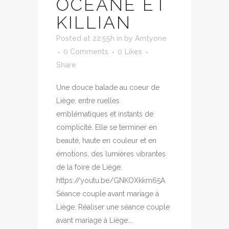
OCÉANE ET
KILLIAN
Posted at 22:55h
in
by
Amtyone
0 Comments
0
Likes
Share
Une douce balade au coeur de
Liège, entre ruelles
emblématiques et instants de
complicité. Elle se terminer en
beauté, haute en couleur et en
émotions, des lumières vibrantes
de la foire de Liège.
https://youtu.be/GNKOXkkm65A
Séance couple avant mariage à
Liège. Réaliser une séance couple
avant mariage à Liège...