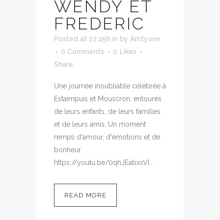
WENDY ET
FREDERIC
Posted at 22:45h
in
by
Amtyone
0 Comments
0
Likes
Share
Une journée inoubliable célébrée à
Estaimpuis et Mouscron, entourés
de leurs enfants, de leurs familles
et de leurs amis. Un moment
rempli d'amour, d'émotions et de
bonheur.
https://youtu.be/0qhJEabxsVI...
READ MORE